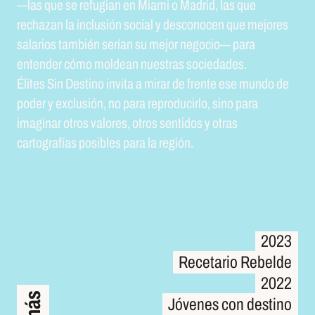
p
—
r
á
l
a
c
s
t
i
q
c
a
u
s
e
y
s
e
c
u
r
e
l
t
f
u
u
r
g
a
i
s
a
p
n
o
e
l
n
í
t
i
M
c
a
i
a
s
m
q
u
i
e
o
s
M
o
a
s
d
t
i
r
e
i
d
n
,
e
l
n
a
s
a
q
e
u
s
e
t
a
s
é
l
i
t
e
s
—
r
e
c
l
a
h
s
a
q
z
u
a
e
n
s
l
a
e
i
r
n
e
c
f
l
u
u
g
s
i
i
a
ó
n
n
e
s
n
o
c
M
i
a
i
a
l
y
m
d
i
e
o
s
M
c
o
a
n
d
o
r
i
c
d
e
,
n
l
a
q
s
u
q
e
u
m
e
e
j
o
r
e
s
r
s
e
a
c
l
a
h
r
a
i
o
z
a
s
n
t
a
l
a
m
i
b
n
i
c
é
l
n
u
s
s
i
e
ó
r
n
í
a
s
n
o
s
c
u
i
a
m
l
y
e
d
j
o
e
r
s
n
c
e
o
g
n
o
o
c
c
i
e
o
n
—
q
u
p
e
a
r
m
a
e
j
o
r
e
s
s
e
a
n
l
t
a
e
r
n
i
o
d
s
e
t
r
a
c
m
ó
m
b
i
o
é
n
m
s
o
e
l
d
r
í
e
a
a
n
n
s
u
n
u
m
e
e
s
j
t
o
r
a
r
s
n
e
s
o
g
c
o
i
c
e
i
d
o
a
—
d
e
p
s
a
.
r
a
e
É
n
l
i
t
t
e
e
n
s
d
S
e
i
n
r
c
D
ó
e
m
s
t
o
i
n
m
o
o
i
n
l
d
v
e
i
t
a
a
n
a
n
m
u
e
i
r
s
a
t
r
r
a
d
s
e
s
f
r
o
e
c
n
i
e
t
e
d
e
a
s
d
e
e
s
m
.
u
n
d
o
d
e
É
p
o
l
i
t
d
e
e
s
r
S
y
i
e
n
x
D
c
e
l
u
s
s
t
i
i
ó
n
n
o
,
i
n
n
o
v
i
p
t
a
a
a
r
a
m
r
e
i
r
p
a
r
r
o
d
d
e
u
c
f
r
i
e
r
l
n
o
t
,
e
s
i
e
n
s
o
e
p
m
a
r
u
a
n
d
o
d
e
p
i
m
o
d
a
e
g
r
i
n
y
a
e
r
x
o
c
t
l
r
u
o
s
s
i
ó
v
a
n
l
,
o
n
r
o
e
s
p
,
a
o
r
t
a
r
o
r
e
s
p
s
r
e
o
n
d
t
u
i
d
c
o
i
r
s
l
o
y
,
s
o
i
t
n
r
a
o
s
p
a
r
a
i
c
m
a
r
a
t
g
o
i
g
n
r
a
a
r
f
í
o
a
t
s
r
o
p
s
o
v
s
a
i
b
l
o
l
e
r
e
s
s
p
,
a
o
r
t
a
r
o
l
a
s
r
s
e
e
g
n
i
t
ó
i
d
n
o
.
s
y
o
t
r
a
s
c
a
r
t
o
g
r
a
f
í
a
s
p
o
s
i
b
l
e
s
p
a
r
a
l
a
r
e
g
i
ó
n
.
2
0
2
3
2
0
2
3
R
e
c
e
t
a
r
i
o
R
e
b
e
l
d
e
R
e
c
e
t
a
r
i
o
R
e
b
e
l
d
e
2
0
2
2
2
0
2
2
J
ó
v
e
n
e
s
c
o
n
d
e
s
t
i
n
o