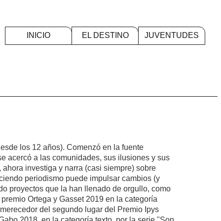
INICIO
EL DESTINO
JUVENTUDES
O
desde los 12 años). Comenzó en la fuente
l se acercó a las comunidades, sus ilusiones y sus
 ahora investiga y narra (casi siempre) sobre
ciendo periodismo puede impulsar cambios (y
do proyectos que la han llenado de orgullo, como
premio Ortega y Gasset 2019 en la categoría
, merecedor del segundo lugar del Premio Ipys
abo 2018, en la categoría texto, por la serie "Son