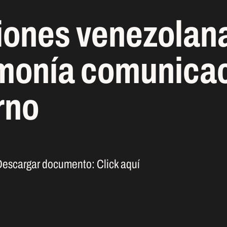
iones venezolan
onía comunicaci
rno
Descargar documento:
Click aquí