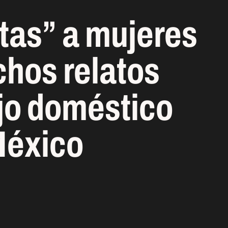
ntas” a mujeres
chos relatos
ajo doméstico
México