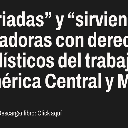
iadas” y “sirvie
jadoras con dere
ísticos del trab
érica Central y 
escargar libro:
Click aquí